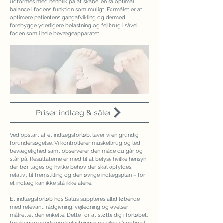
udformes med henblik på at skabe, en så optimal
balance i fodens funktion som muligt. Formålet er at
optimere patientens gangafvikling og dermed
forebygge yderligere belastning og fejlbrug i såvel
foden som i hele bevægeapparatet.
Priser indlæg & såler
Ved opstart af et indlægsforløb, laver vi en grundig
forundersøgelse. Vi kontrollerer muskelbrug og led
bevægelighed samt observerer den måde du går og
står på. Resultaterne er med til at belyse hvilke hensyn
der bør tages og hvilke behov der skal opfyldes,
relativt til fremstilling og den øvrige indlægsplan – for
et indlæg kan ikke stå ikke alene.
Et indlægsforløb hos Salus suppleres altid løbende
med relevant, rådgivning, vejledning og øvelser
målrettet den enkelte. Dette for at støtte dig i forløbet,
forebygge yderligere belastninger og sikre så optimalt