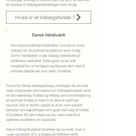
et resultat af indlægsbehandlingen som mulig
Hvad er et indlægsforløb ?
Dansk håndværk
Hos Salus fodterapi bestræber vi os på at vores
indlæg har så optimal en pasform som mulig.
Derfor håndsliber vi alle indlæg ind
ividuelt på
klinikkens værksted. Dette giver os en unik
muighed for at korrigere og tilpasse dem ned til
mindste detalje når som helst i forløbet.
Forud for første indlægsbesøg, modtager du en mail
med uddybende information om indlægsforløbet samt
en skovejledning. Fodtøj og indlæg skal samarbejde og
et optimalt fodtøj er med til at sikre et optimalt
resultat. Det er derfor vigtigt at at du som patient
benytter skovejledningen som guid ved valg af fodtøj
til forløbet. På den måde kan du være med til at
optimere kvaliteten af resultatet.
Selve Indlægsforløbet strækker sig normalt over 3
uger og består af 2-3 besøg på klinikken samt