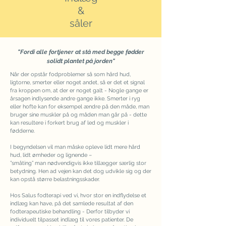
&
såler
"Fordi alle fortjener at stå med begge fødder
solidt plantet på jorden"
Når der opstår fodproblemer så som hård hud,
ligtorne, smerter eller noget andet, så er det et signal
fra kroppen om, at der er noget galt - Nogle gange er
årsagen indlysende andre gange ikke. Smerter i ryg
eller hofte kan for eksempel ændre på den måde, man
bruger sine muskler på og måden man går på - dette
kan resultere i forkert brug af led og muskler i
fødderne.
I begyndelsen vil man måske opleve lidt mere hård
hud, lidt ømheder og lignende –
”småting” man nødvendigvis ikke tillægger særlig stor
betydning. Hen ad vejen kan det dog udvikle sig og der
kan opstå større belastningsskader.
Hos Salus fodterapi ved vi, hvor stor en indflydelse et
indlæg kan have, på det samlede resultat af den
fodterapeutiske behandling - Derfor tilbyder vi
individuelt tilpasset indlæg til vores patienter. De